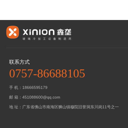
联系方式
0757-86688105
手 机：18666595179
邮 箱：451088600@qq.com
地 址：广东省佛山市南海区狮山镇穆院旧誉洞东川岗11号之一